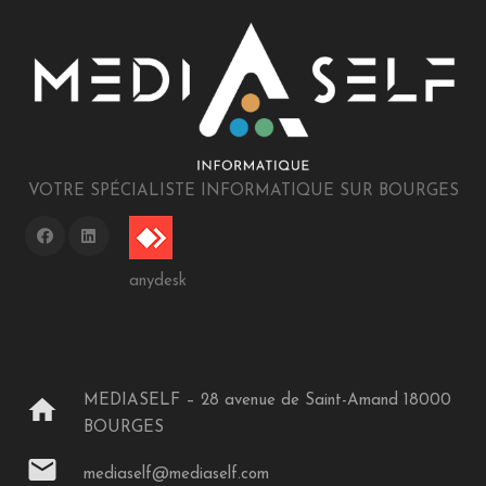
VOTRE SPÉCIALISTE INFORMATIQUE SUR BOURGES
anydesk
MEDIASELF – 28 avenue de Saint-Amand 18000
home
BOURGES
mail
mediaself@mediaself.com