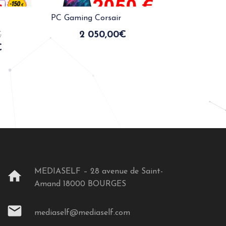
PC Gaming Corsair
€
2 050,00
€
€
MEDIASELF – 28 avenue de Saint-
home
Amand 18000 BOURGES
mail
mediaself@mediaself.com