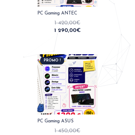
PC Gaming ANTEC
1 420,00
€
1 290,00
€
PROMO !
PC Gaming ASUS
1 450,00
€