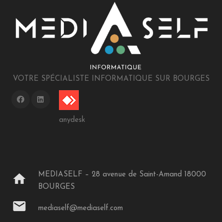
VOTRE SPÉCIALISTE INFORMATIQUE SUR BOURGES
anydesk
MEDIASELF – 28 avenue de Saint-Amand 18000
home
BOURGES
mail
mediaself@mediaself.com