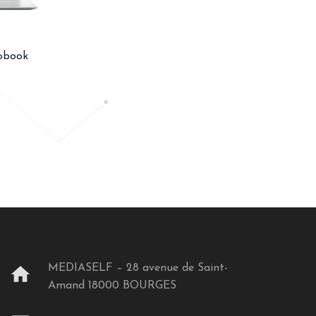
obook
MEDIASELF – 28 avenue de Saint-
home
Amand 18000 BOURGES