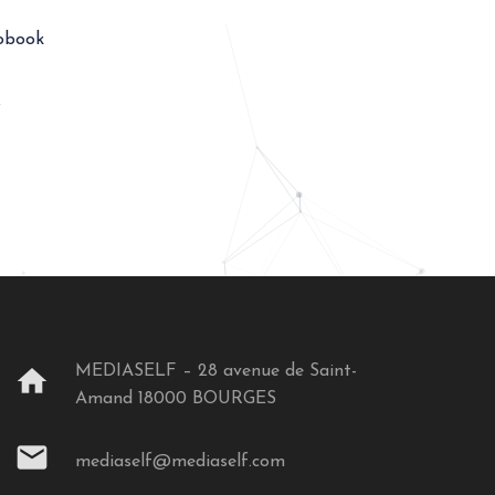
obook
€
MEDIASELF – 28 avenue de Saint-
home
Amand 18000 BOURGES
mail
mediaself@mediaself.com