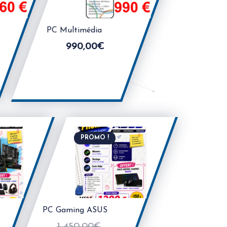
PC Multimédia
990,00
€
PROMO !
PC Gaming ASUS
1 450,00
€