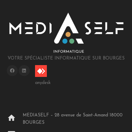
VOTRE SPÉCIALISTE INFORMATIQUE SUR BOURGES
anydesk
MEDIASELF – 28 avenue de Saint-Amand 18000
home
BOURGES